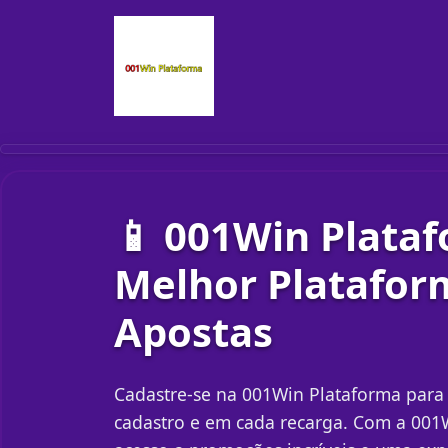
📱 001Win Plata
Melhor Platafor
Apostas
Cadastre-se na 001Win Plataforma par
cadastro e em cada recarga. Com a 001