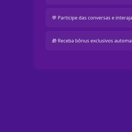
💬 Participe das conversas e interaj
🎁 Receba bônus exclusivos autom