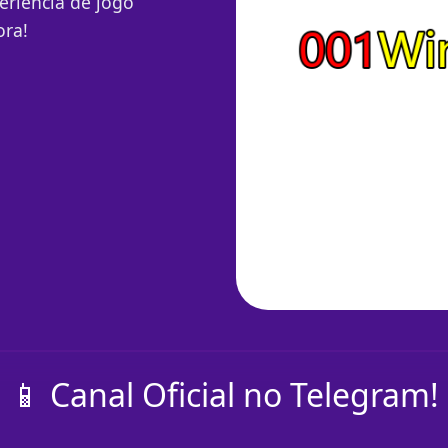
eriência de jogo
ora!
📱 Canal Oficial no Telegram!