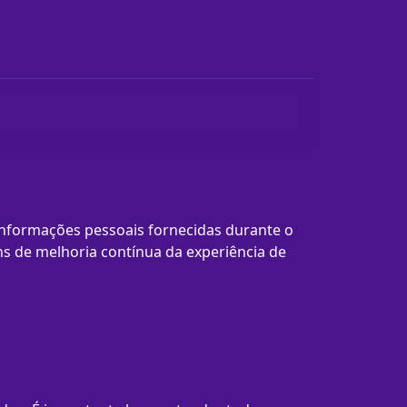
informações pessoais fornecidas durante o
ns de melhoria contínua da experiência de