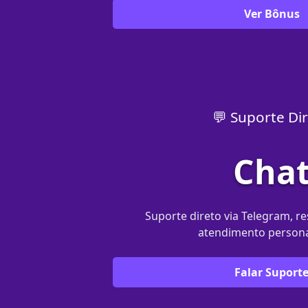
Ver Bônus
💬 Suporte Di
Cha
Suporte direto via Telegram, r
atendimento persona
Falar Suport