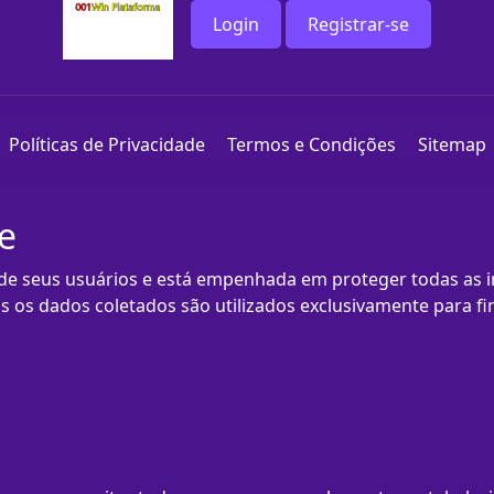
Login
Registrar-se
Políticas de Privacidade
Termos e Condições
Sitemap
de
 de seus usuários e está empenhada em proteger todas as 
 os dados coletados são utilizados exclusivamente para fi