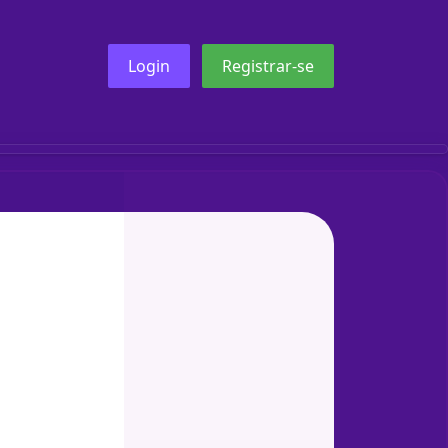
Login
Registrar-se