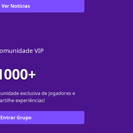
Ver Notícias
Comunidade VIP
1000+
unidade exclusiva de jogadores e
rtilhe experiências!
Entrar Grupo