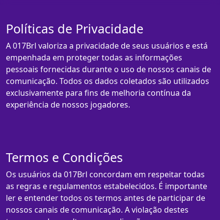
Políticas de Privacidade
A 017Brl valoriza a privacidade de seus usuários e está
empenhada em proteger todas as informações
pessoais fornecidas durante o uso de nossos canais de
comunicação. Todos os dados coletados são utilizados
exclusivamente para fins de melhoria contínua da
experiência de nossos jogadores.
Termos e Condições
Os usuários da 017Brl concordam em respeitar todas
as regras e regulamentos estabelecidos. É importante
ler e entender todos os termos antes de participar de
nossos canais de comunicação. A violação destes