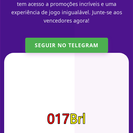
tem acesso a promoções incríveis e uma
experiência de jogo inigualável. Junte-se aos
vencedores agora!
SEGUIR NO TELEGRAM