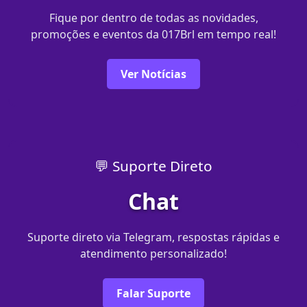
Fique por dentro de todas as novidades,
promoções e eventos da 017Brl em tempo real!
Ver Notícias
💬 Suporte Direto
Chat
Suporte direto via Telegram, respostas rápidas e
atendimento personalizado!
Falar Suporte