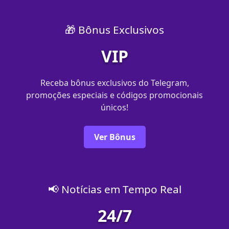
🎁 Bônus Exclusivos
VIP
Receba bônus exclusivos do Telegram,
promoções especiais e códigos promocionais
únicos!
Ver Bônus
📢 Notícias em Tempo Real
24/7