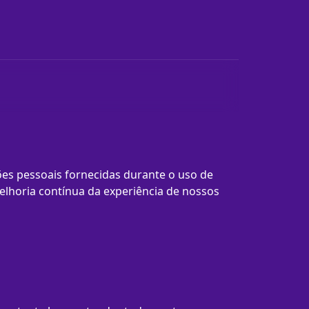
es pessoais fornecidas durante o uso de
elhoria contínua da experiência de nossos