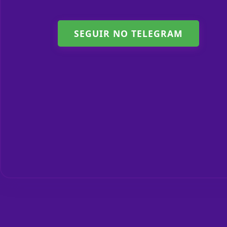
SEGUIR NO TELEGRAM