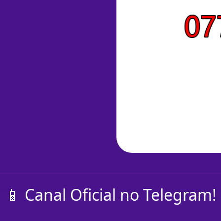
📱 Canal Oficial no Telegram!