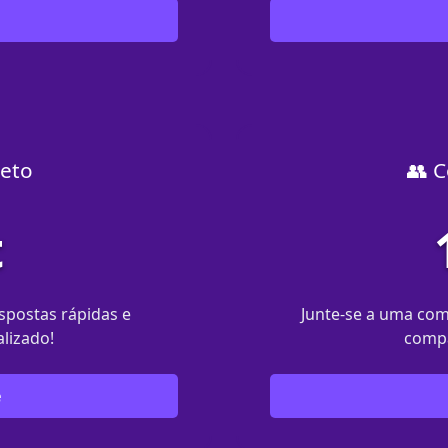
reto
👥 
t
espostas rápidas e
Junte-se a uma com
lizado!
compa
e