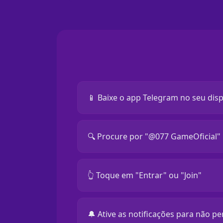
📱 Baixe o app Telegram no seu disp
🔍 Procure por "@077 GameOficial"
👆 Toque em "Entrar" ou "Join"
🔔 Ative as notificações para não p