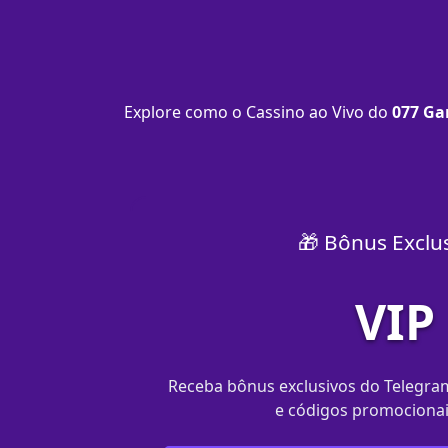
Explore como o Cassino ao Vivo do
077 G
🎁 Bônus Exclu
VIP
Receba bônus exclusivos do Telegra
e códigos promocionai