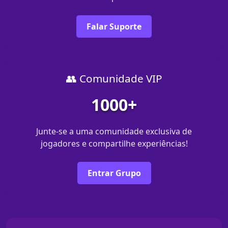
Falar Suporte
👥 Comunidade VIP
1000+
Junte-se a uma comunidade exclusiva de
jogadores e compartilhe experiências!
Entrar Grupo