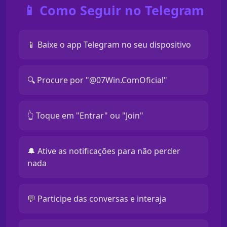
📱 Como Seguir no Telegram
📱 Baixe o app Telegram no seu dispositivo
🔍 Procure por "@07Win.ComOficial"
👆 Toque em "Entrar" ou "Join"
🔔 Ative as notificações para não perder
nada
💬 Participe das conversas e interaja