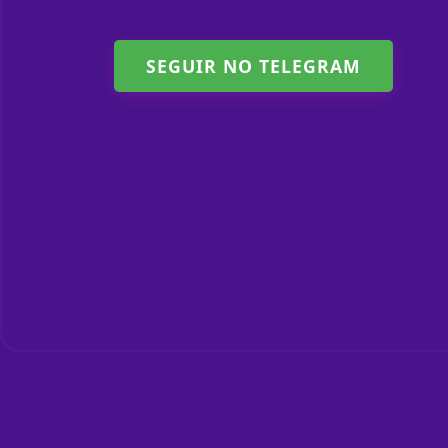
SEGUIR NO TELEGRAM