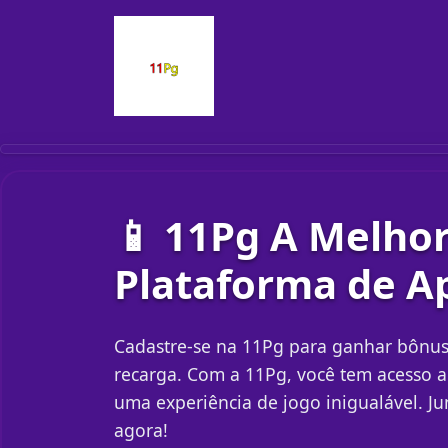
📱 11Pg A Melho
Plataforma de A
Cadastre-se na 11Pg para ganhar bônus
recarga. Com a 11Pg, você tem acesso a
uma experiência de jogo inigualável. J
agora!