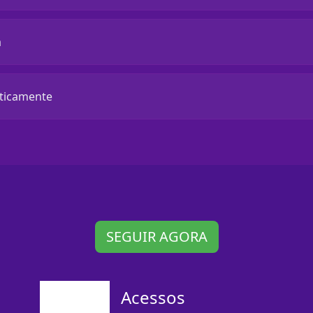
a
aticamente
SEGUIR AGORA
Acessos