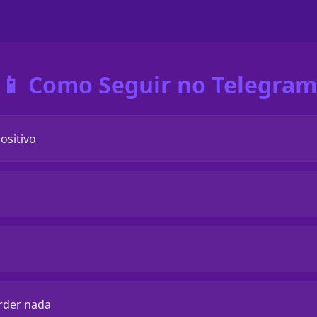
📱 Como Seguir no Telegram
ositivo
erder nada