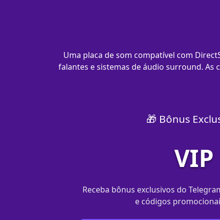
Uma placa de som compatível com DirectSo
falantes e sistemas de áudio surround. As 
🎁 Bônus Exclu
VIP
Receba bônus exclusivos do Telegra
e códigos promocionai