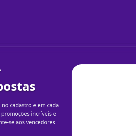
r
postas
 no cadastro e em cada
 promoções incríveis e
unte-se aos vencedores