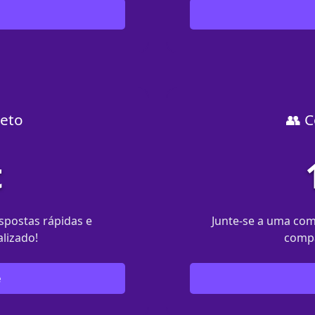
reto
👥 
t
espostas rápidas e
Junte-se a uma com
lizado!
compa
e