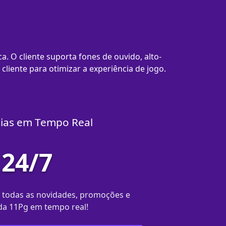
 O cliente suporta fones de ouvido, alto-
liente para otimizar a experiência de jogo.
cias em Tempo Real
24/7
e todas as novidades, promoções e
da 11Pg em tempo real!