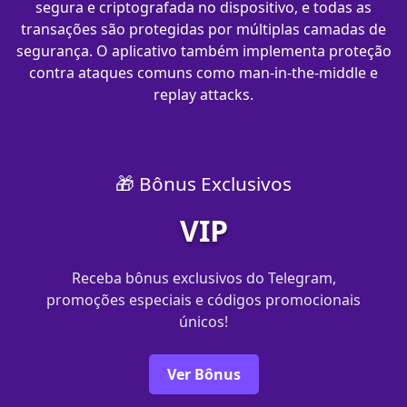
segura e criptografada no dispositivo, e todas as
transações são protegidas por múltiplas camadas de
segurança. O aplicativo também implementa proteção
contra ataques comuns como man-in-the-middle e
replay attacks.
🎁 Bônus Exclusivos
VIP
Receba bônus exclusivos do Telegram,
promoções especiais e códigos promocionais
únicos!
Ver Bônus