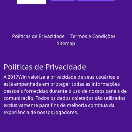
Políticas de Privacidade
Termos e Condições
Sitemap
Políticas de Privacidade
A 2017Win valoriza a privacidade de seus usuários e
está empenhada em proteger todas as informações
pessoais fornecidas durante o uso de nossos canais de
comunicação. Todos os dados coletados são utilizados
exclusivamente para fins de melhoria contínua da
experiência de nossos jogadores.