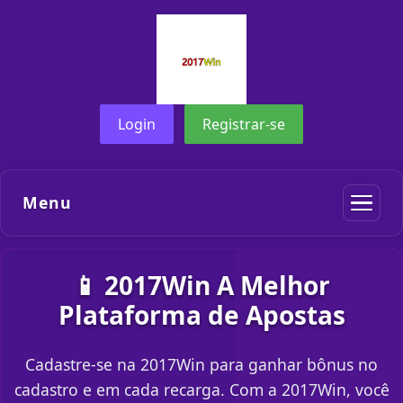
Login
Registrar-se
Menu
📱 2017Win A Melhor
Plataforma de Apostas
Cadastre-se na 2017Win para ganhar bônus no
cadastro e em cada recarga. Com a 2017Win, você