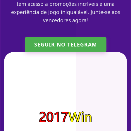
tem acesso a promoções incríveis e uma
experiência de jogo inigualável. Junte-se aos
vencedores agora!
SEGUIR NO TELEGRAM