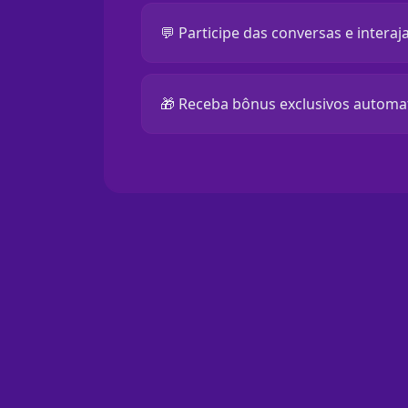
💬 Participe das conversas e interaj
🎁 Receba bônus exclusivos autom