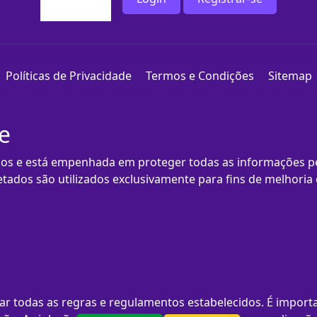
Políticas de Privacidade
Termos e Condições
Sitemap
de
rios e está empenhada em proteger todas as informações p
tados são utilizados exclusivamente para fins de melhoria
 todas as regras e regulamentos estabelecidos. É importa