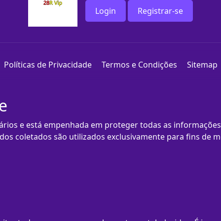
Login
Registrar-se
Políticas de Privacidade
Termos e Condições
Sitemap
de
suários e está empenhada em proteger todas as informações
os coletados são utilizados exclusivamente para fins de m