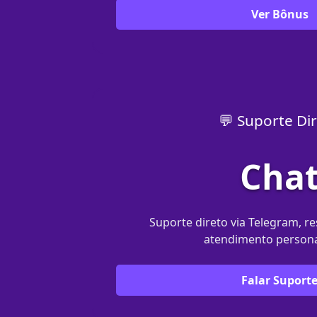
Ver Bônus
💬 Suporte Di
Cha
Suporte direto via Telegram, r
atendimento persona
Falar Suport