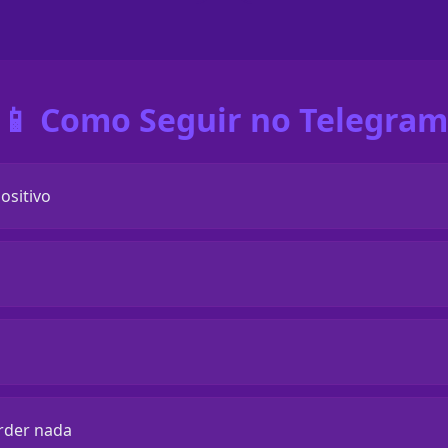
📱 Como Seguir no Telegram
ositivo
erder nada