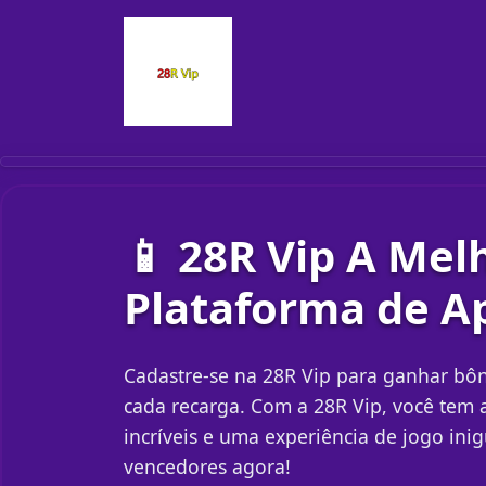
📱 28R Vip A Mel
Plataforma de A
Cadastre-se na 28R Vip para ganhar bô
cada recarga. Com a 28R Vip, você tem
incríveis e uma experiência de jogo inig
vencedores agora!