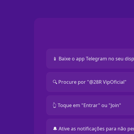
📱 Baixe o app Telegram no seu disp
🔍 Procure por "@28R VipOficial"
👆 Toque em "Entrar" ou "Join"
🔔 Ative as notificações para não p