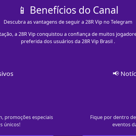
📱 Benefícios do Canal
Descubra as vantagens de seguir a 28R Vip no Telegram
ação, a 28R Vip conquistou a confiança de muitos jogadore
preferida dos usuários da 28R Vip Brasil .
sivos
📢 Notí
m, promoções especiais
Fique por dentro d
s únicos!
eventos d