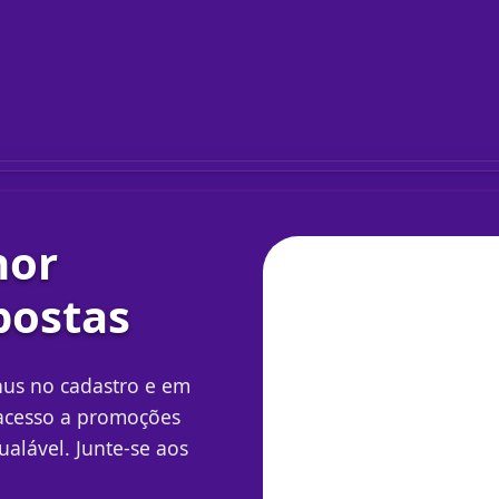
hor
postas
nus no cadastro e em
 acesso a promoções
ualável. Junte-se aos