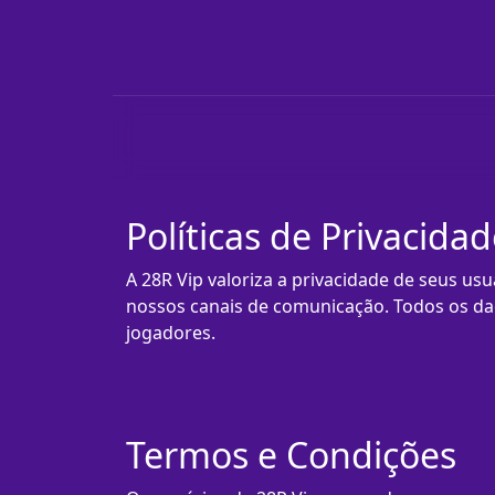
Políticas de Privacida
A 28R Vip valoriza a privacidade de seus u
nossos canais de comunicação. Todos os dad
jogadores.
Termos e Condições