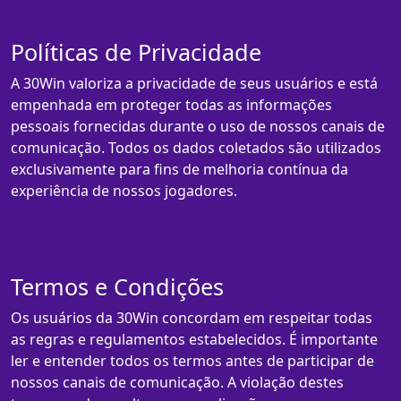
Políticas de Privacidade
A 30Win valoriza a privacidade de seus usuários e está
empenhada em proteger todas as informações
pessoais fornecidas durante o uso de nossos canais de
comunicação. Todos os dados coletados são utilizados
exclusivamente para fins de melhoria contínua da
experiência de nossos jogadores.
Termos e Condições
Os usuários da 30Win concordam em respeitar todas
as regras e regulamentos estabelecidos. É importante
ler e entender todos os termos antes de participar de
nossos canais de comunicação. A violação destes