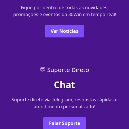
Fique por dentro de todas as novidades,
promoções e eventos da 30Win em tempo real!
Ver Notícias
💬 Suporte Direto
Chat
Suporte direto via Telegram, respostas rápidas e
atendimento personalizado!
Falar Suporte