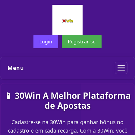
Login
Registrar-se
Menu
📱 30Win A Melhor Plataforma
de Apostas
Cadastre-se na 30Win para ganhar bônus no
cadastro e em cada recarga. Com a 30Win, você