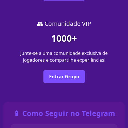
👥 Comunidade VIP
1000+
Junte-se a uma comunidade exclusiva de
jogadores e compartilhe experiências!
Entrar Grupo
📱 Como Seguir no Telegram