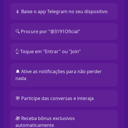
📱 Baixe o app Telegram no seu dispositivo
🔍 Procure por "@3191Oficial"
👆 Toque em "Entrar" ou "Join"
🔔 Ative as notificações para não perder
nada
💬 Participe das conversas e interaja
🎁 Receba bônus exclusivos
automaticamente