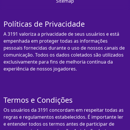
Sitemap
Políticas de Privacidade
A 3191 valoriza a privacidade de seus usuários e está
empenhada em proteger todas as informações
pessoais fornecidas durante o uso de nossos canais de
comunicação. Todos os dados coletados são utilizados
exclusivamente para fins de melhoria contínua da
experiência de nossos jogadores.
Termos e Condições
Os usuários da 3191 concordam em respeitar todas as
regras e regulamentos estabelecidos. É importante ler
e entender todos os termos antes de participar de