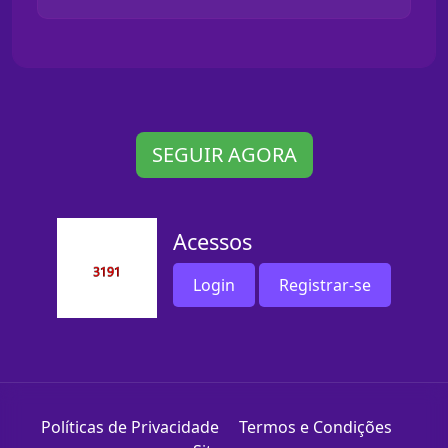
SEGUIR AGORA
Acessos
Login
Registrar-se
Políticas de Privacidade
Termos e Condições