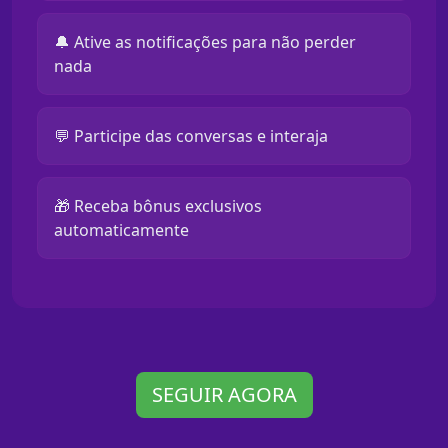
🔔 Ative as notificações para não perder
nada
💬 Participe das conversas e interaja
🎁 Receba bônus exclusivos
automaticamente
SEGUIR AGORA