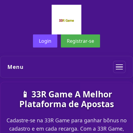
Login
Registrar-se
Menu
📱 33R Game A Melhor
Plataforma de Apostas
Cadastre-se na 33R Game para ganhar bônus no
cadastro e em cada recarga. Com a 33R Game,