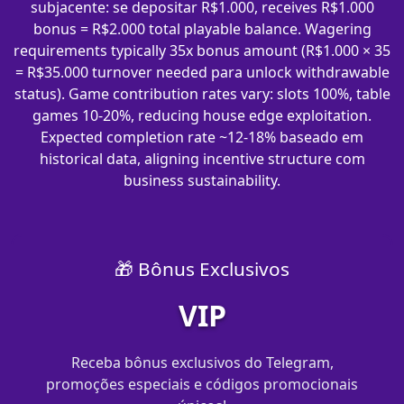
subjacente: se depositar R$1.000, receives R$1.000
bonus = R$2.000 total playable balance. Wagering
requirements typically 35x bonus amount (R$1.000 × 35
= R$35.000 turnover needed para unlock withdrawable
status). Game contribution rates vary: slots 100%, table
games 10-20%, reducing house edge exploitation.
Expected completion rate ~12-18% baseado em
historical data, aligning incentive structure com
business sustainability.
🎁 Bônus Exclusivos
VIP
Receba bônus exclusivos do Telegram,
promoções especiais e códigos promocionais