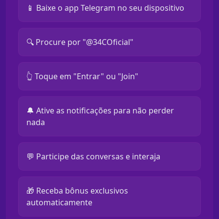
📱 Baixe o app Telegram no seu dispositivo
🔍 Procure por "@34COficial"
👆 Toque em "Entrar" ou "Join"
🔔 Ative as notificações para não perder
nada
💬 Participe das conversas e interaja
🎁 Receba bônus exclusivos
automaticamente