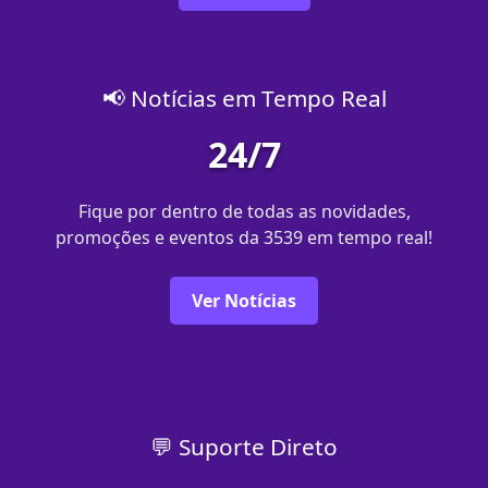
📢 Notícias em Tempo Real
24/7
Fique por dentro de todas as novidades,
promoções e eventos da 3539 em tempo real!
Ver Notícias
💬 Suporte Direto