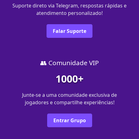
Suporte direto via Telegram, respostas rápidas e
atendimento personalizado!
Falar Suporte
👥 Comunidade VIP
1000+
Junte-se a uma comunidade exclusiva de
jogadores e compartilhe experiências!
Entrar Grupo