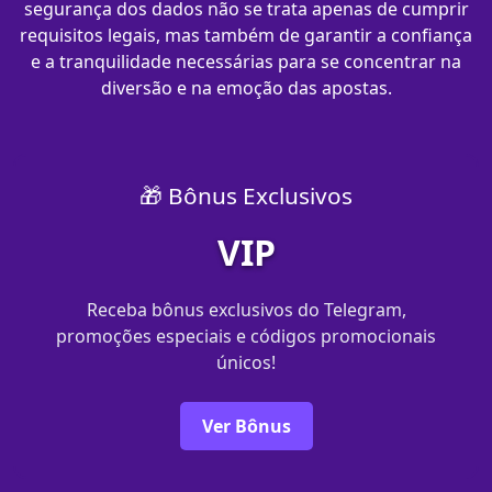
segurança dos dados não se trata apenas de cumprir
requisitos legais, mas também de garantir a confiança
e a tranquilidade necessárias para se concentrar na
diversão e na emoção das apostas.
🎁 Bônus Exclusivos
VIP
Receba bônus exclusivos do Telegram,
promoções especiais e códigos promocionais
únicos!
Ver Bônus