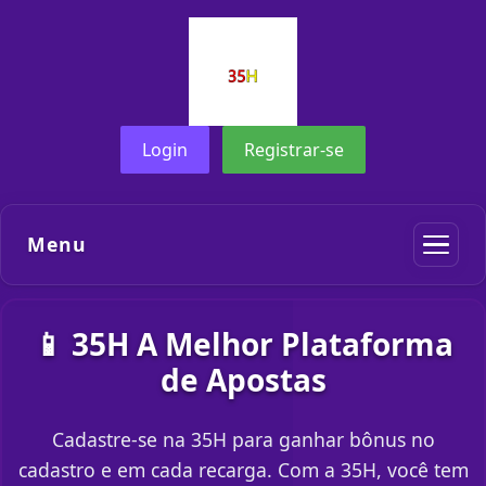
Login
Registrar-se
Menu
📱 35H A Melhor Plataforma
de Apostas
Cadastre-se na 35H para ganhar bônus no
cadastro e em cada recarga. Com a 35H, você tem