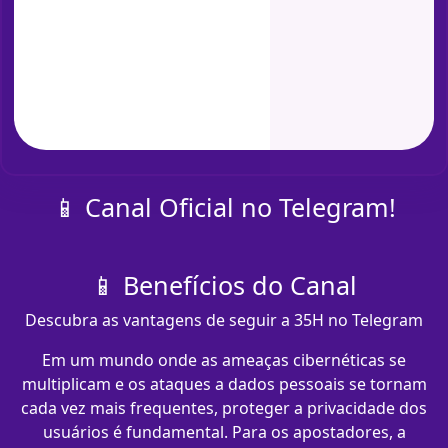
📱 Canal Oficial no Telegram!
📱 Benefícios do Canal
Descubra as vantagens de seguir a 35H no Telegram
Em um mundo onde as ameaças cibernéticas se
multiplicam e os ataques a dados pessoais se tornam
cada vez mais frequentes, proteger a privacidade dos
usuários é fundamental. Para os apostadores, a