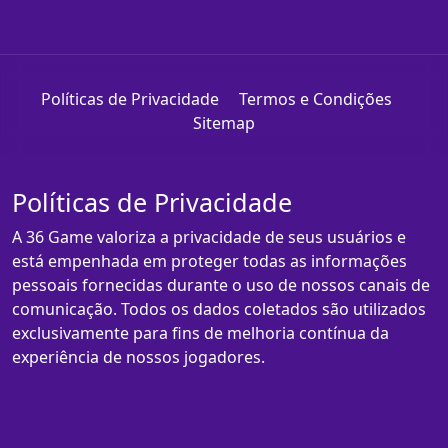
Políticas de Privacidade
Termos e Condições
Sitemap
Políticas de Privacidade
A 36 Game valoriza a privacidade de seus usuários e
está empenhada em proteger todas as informações
pessoais fornecidas durante o uso de nossos canais de
comunicação. Todos os dados coletados são utilizados
exclusivamente para fins de melhoria contínua da
experiência de nossos jogadores.