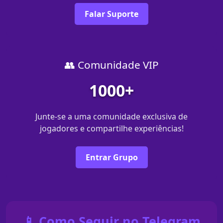
Falar Suporte
👥 Comunidade VIP
1000+
Junte-se a uma comunidade exclusiva de
jogadores e compartilhe experiências!
Entrar Grupo
📱 Como Seguir no Telegram