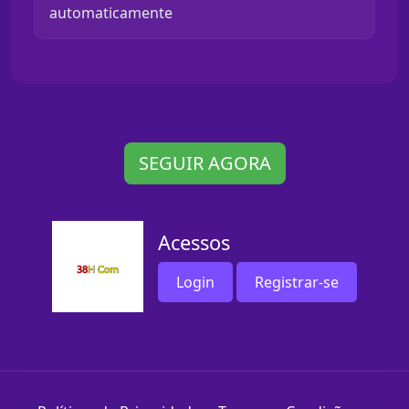
automaticamente
SEGUIR AGORA
Acessos
Login
Registrar-se