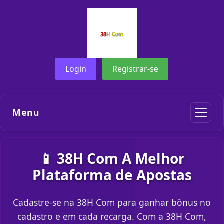
Login
Registrar-se
Menu
📱 38H Com A Melhor
Plataforma de Apostas
Cadastre-se na 38H Com para ganhar bônus no
cadastro e em cada recarga. Com a 38H Com,