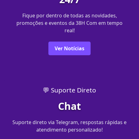
Fique por dentro de todas as novidades,
promoções e eventos da 38H Com em tempo
real!
Ver Notícias
💬 Suporte Direto
Chat
Suporte direto via Telegram, respostas rápidas e
atendimento personalizado!