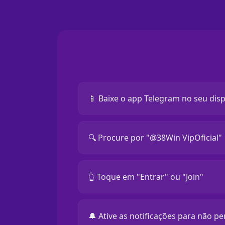
📱 Baixe o app Telegram no seu disp
🔍 Procure por "@38Win VipOficial"
👆 Toque em "Entrar" ou "Join"
🔔 Ative as notificações para não p