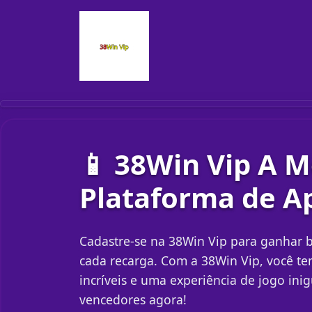
📱 38Win Vip A M
Plataforma de A
Cadastre-se na 38Win Vip para ganhar 
cada recarga. Com a 38Win Vip, você t
incríveis e uma experiência de jogo inig
vencedores agora!