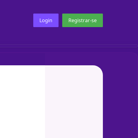
Login
Registrar-se