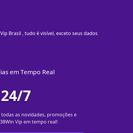
p Brasil , tudo é visível, exceto seus dados
cias em Tempo Real
24/7
e todas as novidades, promoções e
 38Win Vip em tempo real!