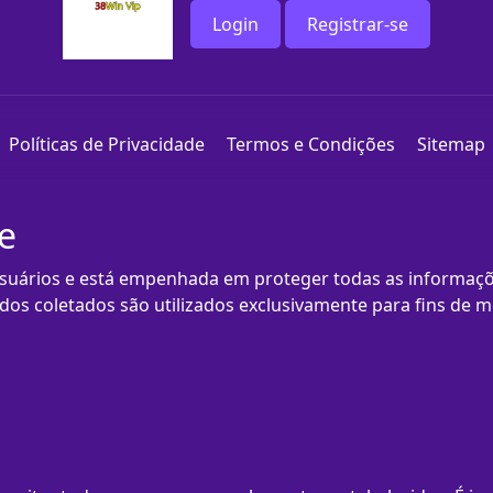
Login
Registrar-se
Políticas de Privacidade
Termos e Condições
Sitemap
de
 usuários e está empenhada em proteger todas as informaçõ
os coletados são utilizados exclusivamente para fins de m