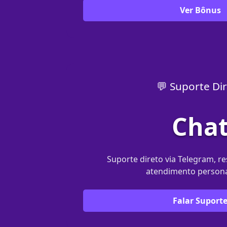
Ver Bônus
💬 Suporte Di
Cha
Suporte direto via Telegram, r
atendimento persona
Falar Suport