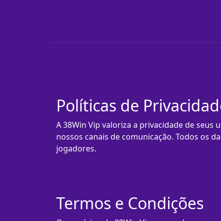
Políticas de Privacida
A 38Win Vip valoriza a privacidade de seus
nossos canais de comunicação. Todos os dad
jogadores.
Termos e Condições