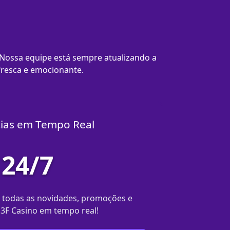
Nossa equipe está sempre atualizando a
fresca e emocionante.
cias em Tempo Real
24/7
e todas as novidades, promoções e
 3F Casino em tempo real!