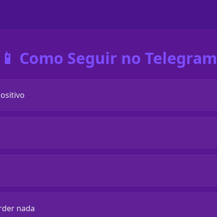
📱 Como Seguir no Telegram
ositivo
erder nada