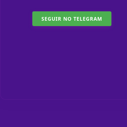
SEGUIR NO TELEGRAM