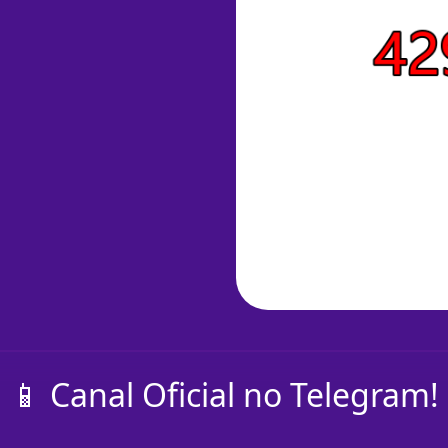
📱 Canal Oficial no Telegram!