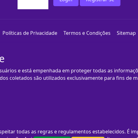
Políticas de Privacidade
Termos e Condições
Sitemap
de
usuários e está empenhada em proteger todas as informaçõ
os coletados são utilizados exclusivamente para fins de m
eitar todas as regras e regulamentos estabelecidos. É imp