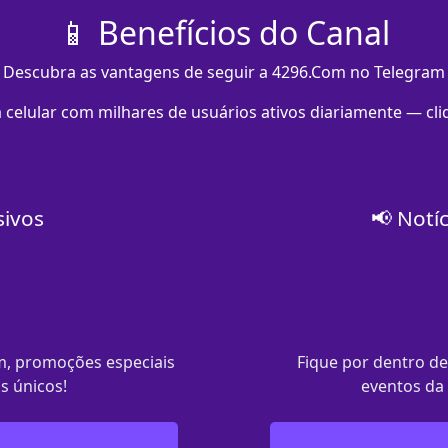
📱 Benefícios do Canal
Descubra as vantagens de seguir a 4296.Com no Telegram
 celular com milhares de usuários ativos diariamente — cliq
sivos
📢 Notí
m, promoções especiais
Fique por dentro d
s únicos!
eventos da