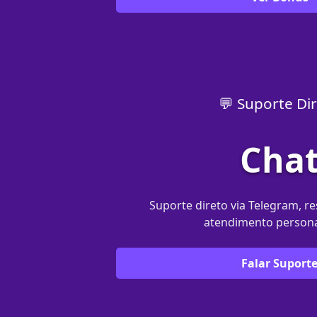
💬 Suporte Di
Cha
Suporte direto via Telegram, r
atendimento persona
Falar Suport