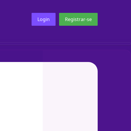
Login
Registrar-se