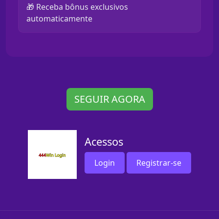
🎁 Receba bônus exclusivos
automaticamente
SEGUIR AGORA
Acessos
Login
Registrar-se