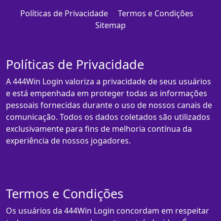
Políticas de Privacidade
Termos e Condições
Sitemap
Políticas de Privacidade
A 444Win Login valoriza a privacidade de seus usuários
e está empenhada em proteger todas as informações
pessoais fornecidas durante o uso de nossos canais de
comunicação. Todos os dados coletados são utilizados
exclusivamente para fins de melhoria contínua da
experiência de nossos jogadores.
Termos e Condições
Os usuários da 444Win Login concordam em respeitar