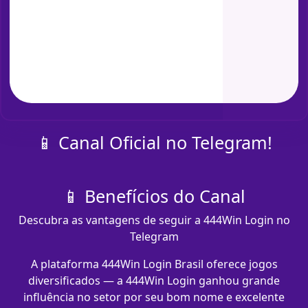
📱 Canal Oficial no Telegram!
📱 Benefícios do Canal
Descubra as vantagens de seguir a 444Win Login no
Telegram
A plataforma 444Win Login Brasil oferece jogos
diversificados — a 444Win Login ganhou grande
influência no setor por seu bom nome e excelente