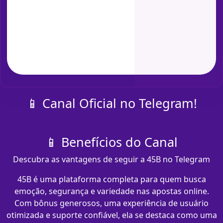
📱 Canal Oficial no Telegram!
📱 Benefícios do Canal
Descubra as vantagens de seguir a 45B no Telegram
45B é uma plataforma completa para quem busca
emoção, segurança e variedade nas apostas online.
Com bônus generosos, uma experiência de usuário
otimizada e suporte confiável, ela se destaca como uma