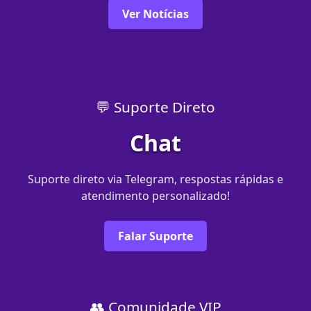
Ver Notícias
💬 Suporte Direto
Chat
Suporte direto via Telegram, respostas rápidas e
atendimento personalizado!
Falar Suporte
👥 Comunidade VIP