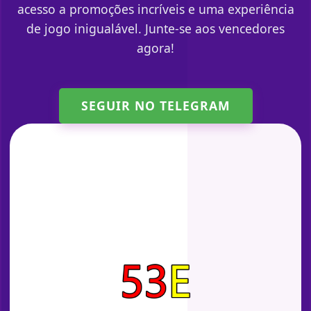
acesso a promoções incríveis e uma experiência
de jogo inigualável. Junte-se aos vencedores
agora!
SEGUIR NO TELEGRAM