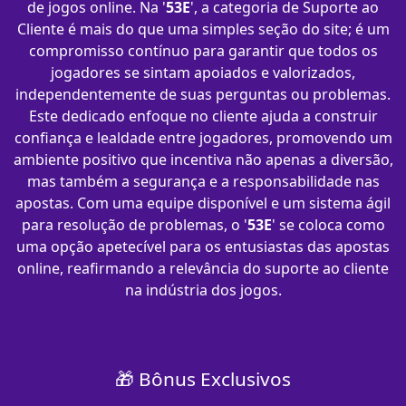
de jogos online. Na '
53E
', a categoria de Suporte ao
Cliente é mais do que uma simples seção do site; é um
compromisso contínuo para garantir que todos os
jogadores se sintam apoiados e valorizados,
independentemente de suas perguntas ou problemas.
Este dedicado enfoque no cliente ajuda a construir
confiança e lealdade entre jogadores, promovendo um
ambiente positivo que incentiva não apenas a diversão,
mas também a segurança e a responsabilidade nas
apostas. Com uma equipe disponível e um sistema ágil
para resolução de problemas, o '
53E
' se coloca como
uma opção apetecível para os entusiastas das apostas
online, reafirmando a relevância do suporte ao cliente
na indústria dos jogos.
🎁 Bônus Exclusivos