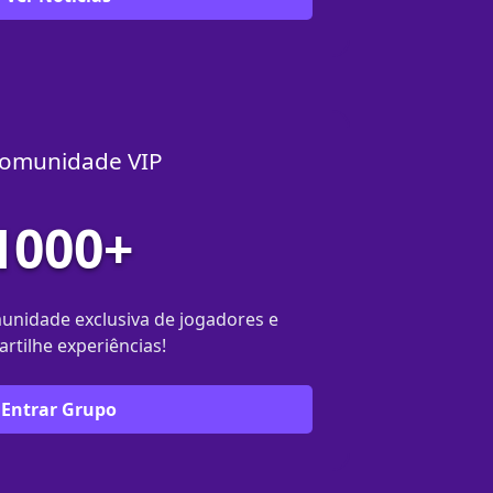
Comunidade VIP
1000+
unidade exclusiva de jogadores e
rtilhe experiências!
Entrar Grupo