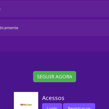
a
aticamente
SEGUIR AGORA
Acessos
Login
Registrar-se