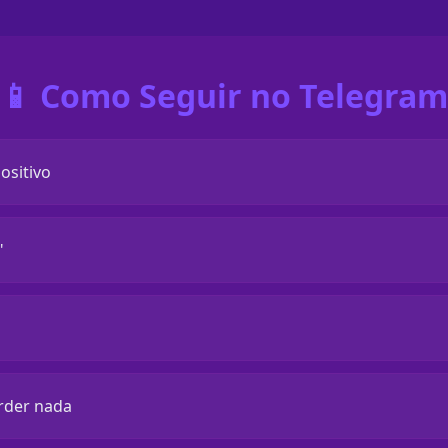
📱 Como Seguir no Telegram
ositivo
"
erder nada