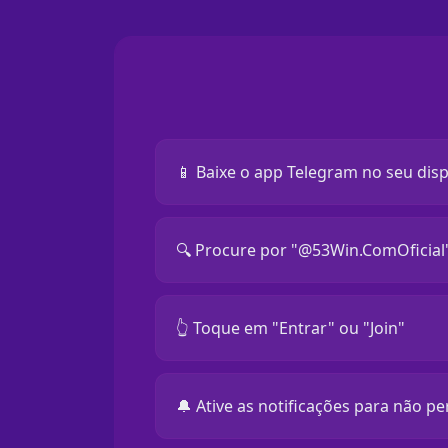
📱 Baixe o app Telegram no seu disp
🔍 Procure por "@53Win.ComOficial
👆 Toque em "Entrar" ou "Join"
🔔 Ative as notificações para não p