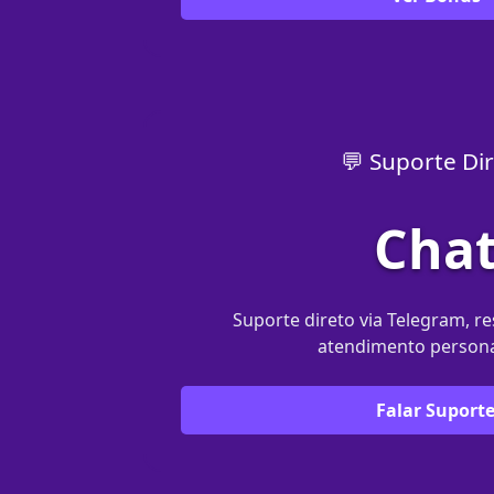
💬 Suporte Di
Cha
Suporte direto via Telegram, r
atendimento persona
Falar Suport