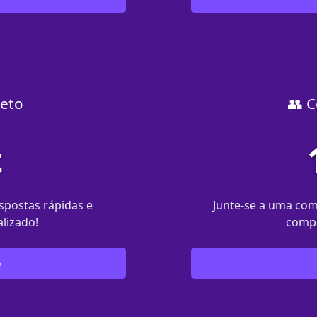
reto
👥 
t
espostas rápidas e
Junte-se a uma com
lizado!
compa
e