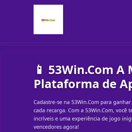
📱 53Win.Com A 
Plataforma de A
Cadastre-se na 53Win.Com para ganhar
cada recarga. Com a 53Win.Com, você 
incríveis e uma experiência de jogo inig
vencedores agora!