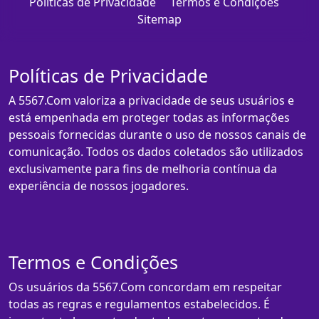
Políticas de Privacidade
Termos e Condições
Sitemap
Políticas de Privacidade
A 5567.Com valoriza a privacidade de seus usuários e
está empenhada em proteger todas as informações
pessoais fornecidas durante o uso de nossos canais de
comunicação. Todos os dados coletados são utilizados
exclusivamente para fins de melhoria contínua da
experiência de nossos jogadores.
Termos e Condições
Os usuários da 5567.Com concordam em respeitar
todas as regras e regulamentos estabelecidos. É