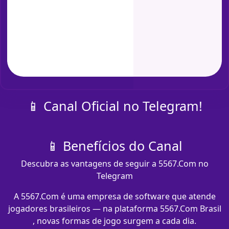
📱 Canal Oficial no Telegram!
📱 Benefícios do Canal
Descubra as vantagens de seguir a 5567.Com no
Telegram
A 5567.Com é uma empresa de software que atende
jogadores brasileiros — na plataforma 5567.Com Brasil
, novas formas de jogo surgem a cada dia.