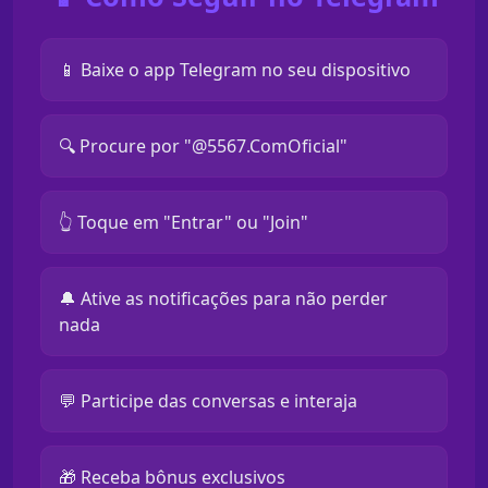
📱 Baixe o app Telegram no seu dispositivo
🔍 Procure por "@5567.ComOficial"
👆 Toque em "Entrar" ou "Join"
🔔 Ative as notificações para não perder
nada
💬 Participe das conversas e interaja
🎁 Receba bônus exclusivos