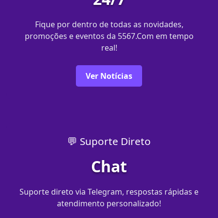
Fique por dentro de todas as novidades,
promoções e eventos da 5567.Com em tempo
real!
Ver Notícias
💬 Suporte Direto
Chat
Suporte direto via Telegram, respostas rápidas e
atendimento personalizado!