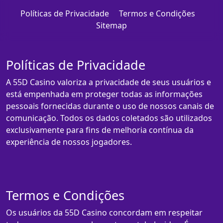
Políticas de Privacidade
Termos e Condições
Sitemap
Políticas de Privacidade
A 55D Casino valoriza a privacidade de seus usuários e
está empenhada em proteger todas as informações
pessoais fornecidas durante o uso de nossos canais de
comunicação. Todos os dados coletados são utilizados
exclusivamente para fins de melhoria contínua da
experiência de nossos jogadores.
Termos e Condições
Os usuários da 55D Casino concordam em respeitar