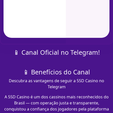
📱 Canal Oficial no Telegram!
📱 Benefícios do Canal
Descubra as vantagens de seguir a 55D Casino no
Telegram
A 55D Casino é um dos cassinos mais reconhecidos do
Brasil — com operação justa e transparente,
conquistou a confiança dos jogadores pela plataforma