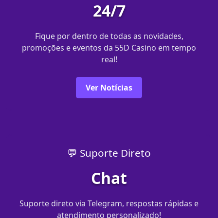
24/7
Fique por dentro de todas as novidades,
promoções e eventos da 55D Casino em tempo
real!
Ver Notícias
💬 Suporte Direto
Chat
Suporte direto via Telegram, respostas rápidas e
atendimento personalizado!