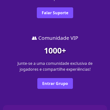
Falar Suporte
👥 Comunidade VIP
1000+
Junte-se a uma comunidade exclusiva de
jogadores e compartilhe experiências!
Entrar Grupo