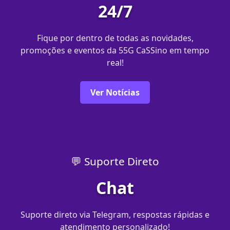
24/7
Fique por dentro de todas as novidades,
promoções e eventos da 55G CaSSino em tempo
real!
Ver Notícias
💬 Suporte Direto
Chat
Suporte direto via Telegram, respostas rápidas e
atendimento personalizado!