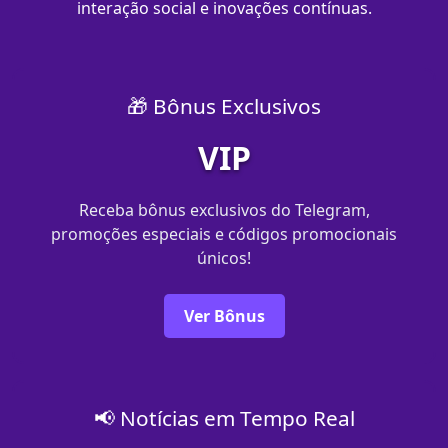
interação social e inovações contínuas.
🎁 Bônus Exclusivos
VIP
Receba bônus exclusivos do Telegram,
promoções especiais e códigos promocionais
únicos!
Ver Bônus
📢 Notícias em Tempo Real