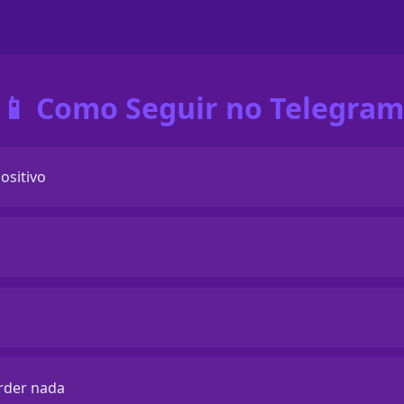
📱 Como Seguir no Telegram
ositivo
erder nada