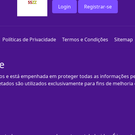
Login
Registrar-se
Políticas de Privacidade
Termos e Condições
Sitemap
de
rios e está empenhada em proteger todas as informações p
tados são utilizados exclusivamente para fins de melhoria