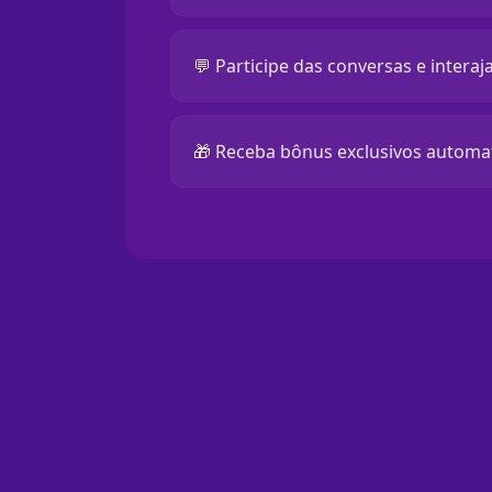
💬 Participe das conversas e interaj
🎁 Receba bônus exclusivos autom