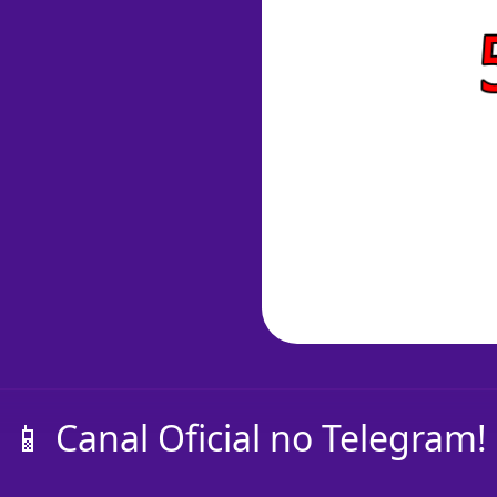
📱 Canal Oficial no Telegram!