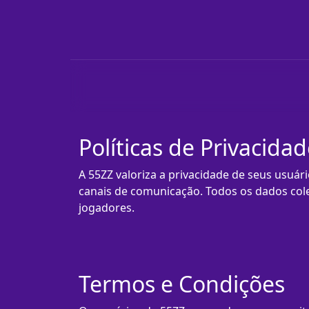
Políticas de Privacida
A 55ZZ valoriza a privacidade de seus usuá
canais de comunicação. Todos os dados cole
jogadores.
Termos e Condições