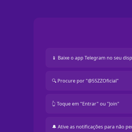
📱 Baixe o app Telegram no seu disp
🔍 Procure por "@55ZZOficial"
👆 Toque em "Entrar" ou "Join"
🔔 Ative as notificações para não p