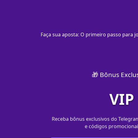
Faça sua aposta: O primeiro passo para jo
🎁 Bônus Exclu
VIP
Receba bônus exclusivos do Telegra
e códigos promocionai