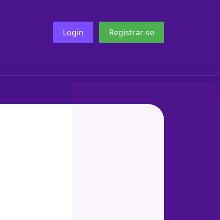
Login
Registrar-se