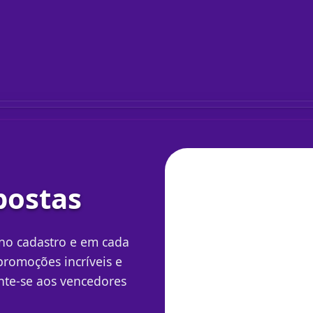
postas
no cadastro e em cada
promoções incríveis e
unte-se aos vencedores