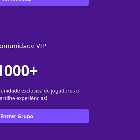
Comunidade VIP
1000+
unidade exclusiva de jogadores e
rtilhe experiências!
Entrar Grupo