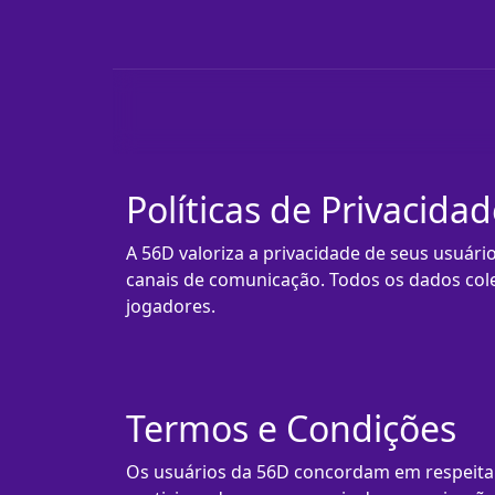
Políticas de Privacida
A 56D valoriza a privacidade de seus usuár
canais de comunicação. Todos os dados cole
jogadores.
Termos e Condições
Os usuários da 56D concordam em respeitar 