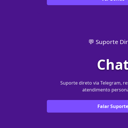
💬 Suporte Di
Cha
Suporte direto via Telegram, r
atendimento persona
Falar Suport