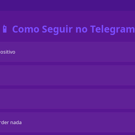
📱 Como Seguir no Telegram
ositivo
erder nada