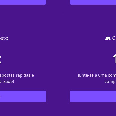
reto
👥 
t
espostas rápidas e
Junte-se a uma com
lizado!
compa
e