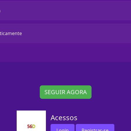
a
aticamente
SEGUIR AGORA
Acessos
Login
Registrar-se