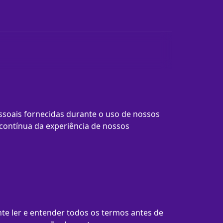
ssoais fornecidas durante o uso de nossos
 contínua da experiência de nossos
te ler e entender todos os termos antes de