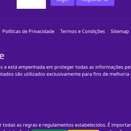
Políticas de Privacidade
Termos e Condições
Sitemap
de
ios e está empenhada em proteger todas as informações pe
tados são utilizados exclusivamente para fins de melhoria
todas as regras e regulamentos estabelecidos. É importan