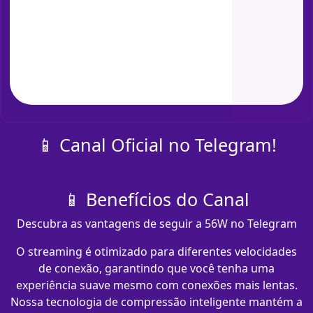
📱 Canal Oficial no Telegram!
📱 Benefícios do Canal
Descubra as vantagens de seguir a 56W no Telegram
O streaming é otimizado para diferentes velocidades
de conexão, garantindo que você tenha uma
experiência suave mesmo com conexões mais lentas.
Nossa tecnologia de compressão inteligente mantém a