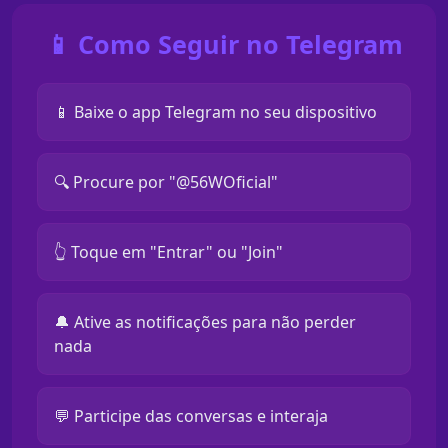
📱 Como Seguir no Telegram
📱 Baixe o app Telegram no seu dispositivo
🔍 Procure por "@56WOficial"
👆 Toque em "Entrar" ou "Join"
🔔 Ative as notificações para não perder
nada
💬 Participe das conversas e interaja