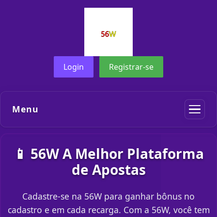
Login
Registrar-se
Menu
📱 56W A Melhor Plataforma
de Apostas
Cadastre-se na 56W para ganhar bônus no
cadastro e em cada recarga. Com a 56W, você tem