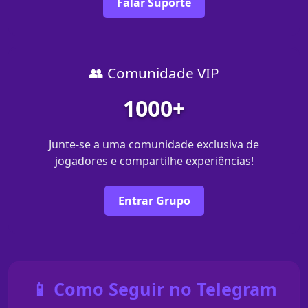
Falar Suporte
👥 Comunidade VIP
1000+
Junte-se a uma comunidade exclusiva de
jogadores e compartilhe experiências!
Entrar Grupo
📱 Como Seguir no Telegram