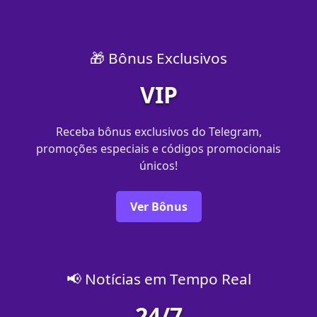
🎁 Bônus Exclusivos
VIP
Receba bônus exclusivos do Telegram,
promoções especiais e códigos promocionais
únicos!
Ver Bônus
📢 Notícias em Tempo Real
24/7