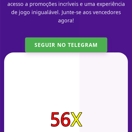
acesso a promoções incríveis e uma experiência
de jogo inigualável. Junte-se aos vencedores
agora!
SEGUIR NO TELEGRAM