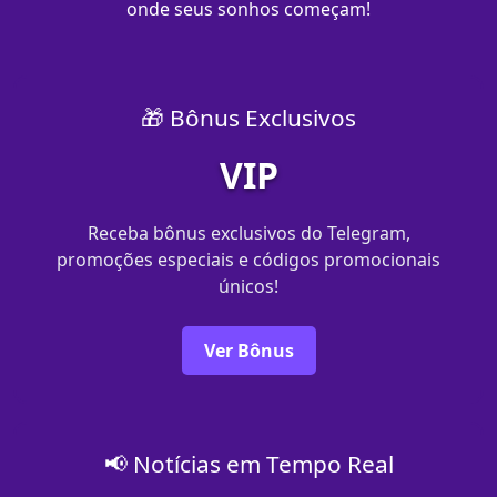
onde seus sonhos começam!
🎁 Bônus Exclusivos
VIP
Receba bônus exclusivos do Telegram,
promoções especiais e códigos promocionais
únicos!
Ver Bônus
📢 Notícias em Tempo Real