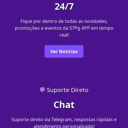
24/7
Fique por dentro de todas as novidades,
promoções e eventos da 57Pg APP em tempo
real!
Ver Notícias
💬 Suporte Direto
Chat
Suporte direto via Telegram, respostas rápidas e
atendimento personalizado!