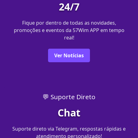
24/7
Fique por dentro de todas as novidades,
promoções e eventos da 57Wim APP em tempo
real!
Ver Notícias
💬 Suporte Direto
Chat
Suporte direto via Telegram, respostas rápidas e
atendimento personalizado!