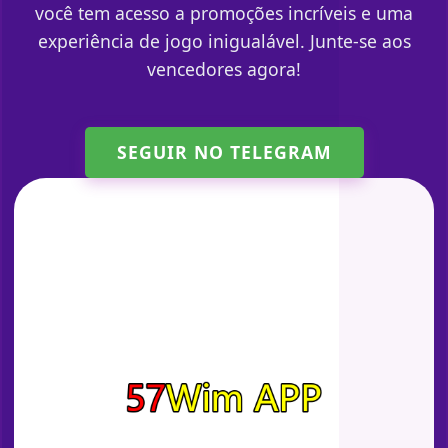
você tem acesso a promoções incríveis e uma
experiência de jogo inigualável. Junte-se aos
vencedores agora!
SEGUIR NO TELEGRAM