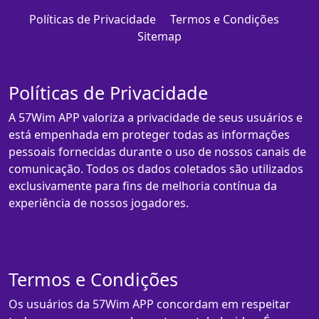
Políticas de Privacidade
Termos e Condições
Sitemap
Políticas de Privacidade
A 57Wim APP valoriza a privacidade de seus usuários e
está empenhada em proteger todas as informações
pessoais fornecidas durante o uso de nossos canais de
comunicação. Todos os dados coletados são utilizados
exclusivamente para fins de melhoria contínua da
experiência de nossos jogadores.
Termos e Condições
Os usuários da 57Wim APP concordam em respeitar