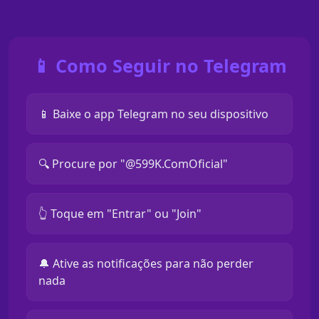
📱 Como Seguir no Telegram
📱 Baixe o app Telegram no seu dispositivo
🔍 Procure por "@599K.ComOficial"
👆 Toque em "Entrar" ou "Join"
🔔 Ative as notificações para não perder
nada