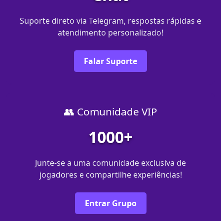
Suporte direto via Telegram, respostas rápidas e
atendimento personalizado!
Falar Suporte
👥 Comunidade VIP
1000+
Junte-se a uma comunidade exclusiva de
jogadores e compartilhe experiências!
Entrar Grupo