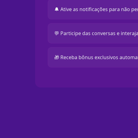
🔔 Ative as notificações para não p
💬 Participe das conversas e interaj
🎁 Receba bônus exclusivos autom