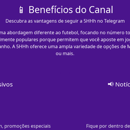
📱 Benefícios do Canal
Descubra as vantagens de seguir a 5HHh no Telegram
a abordagem diferente ao futebol, focando no número tot
ecialmente populares porque permitem que você aposte em 
nho. A 5HHh oferece uma ampla variedade de opções de Mai
ou mais.
sivos
📢 Notí
m, promoções especiais
Fique por dentro d