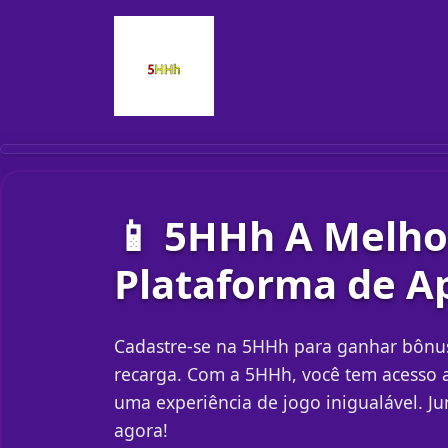
📱 5HHh A Melho
Plataforma de A
Cadastre-se na 5HHh para ganhar bônu
recarga. Com a 5HHh, você tem acesso a
uma experiência de jogo inigualável. J
agora!