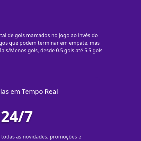
al de gols marcados no jogo ao invés do
jogos que podem terminar em empate, mas
s/Menos gols, desde 0.5 gols até 5.5 gols
cias em Tempo Real
24/7
e todas as novidades, promoções e