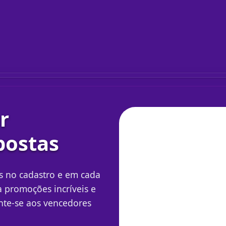
r
postas
s no cadastro e em cada
 promoções incríveis e
unte-se aos vencedores