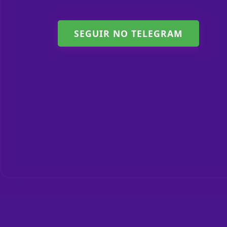
SEGUIR NO TELEGRAM