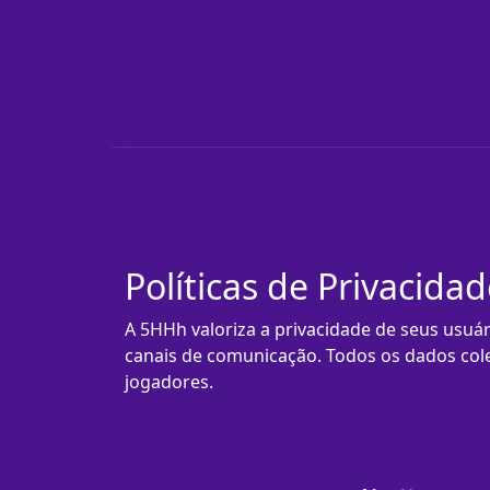
Políticas de Privacida
A 5HHh valoriza a privacidade de seus usu
canais de comunicação. Todos os dados cole
jogadores.