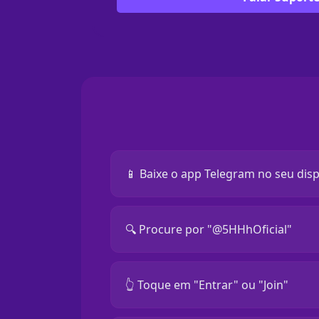
📱 Baixe o app Telegram no seu disp
🔍 Procure por "@5HHhOficial"
👆 Toque em "Entrar" ou "Join"