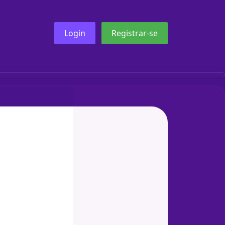
Login
Registrar-se