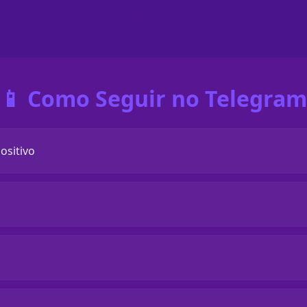
📱 Como Seguir no Telegram
ositivo