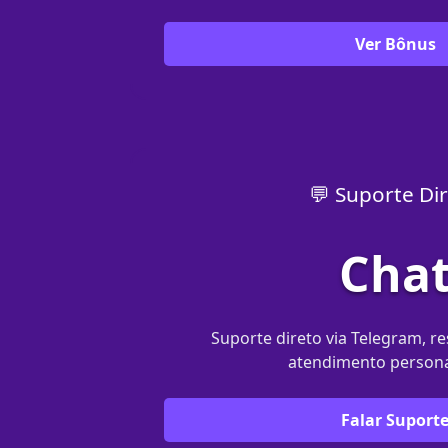
Ver Bônus
💬 Suporte Di
Cha
Suporte direto via Telegram, r
atendimento persona
Falar Suport