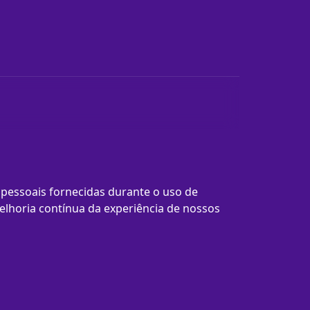
 pessoais fornecidas durante o uso de
elhoria contínua da experiência de nossos