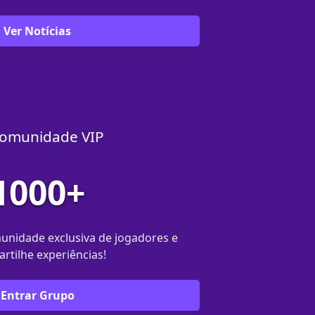
Ver Notícias
Comunidade VIP
1000+
unidade exclusiva de jogadores e
rtilhe experiências!
Entrar Grupo