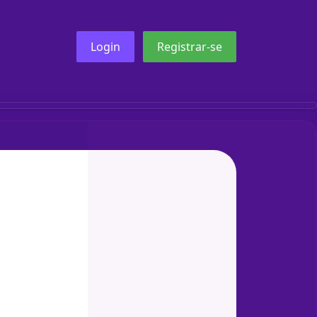
Login
Registrar-se