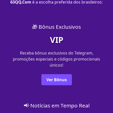
63QQ.Com
é a escolha preferida dos brasileiros:
🎁 Bônus Exclusivos
VIP
Receba bônus exclusivos do Telegram,
promoções especiais e códigos promocionais
únicos!
Ver Bônus
📢 Notícias em Tempo Real