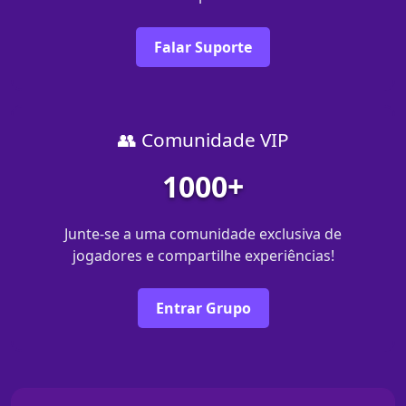
Falar Suporte
👥 Comunidade VIP
1000+
Junte-se a uma comunidade exclusiva de
jogadores e compartilhe experiências!
Entrar Grupo