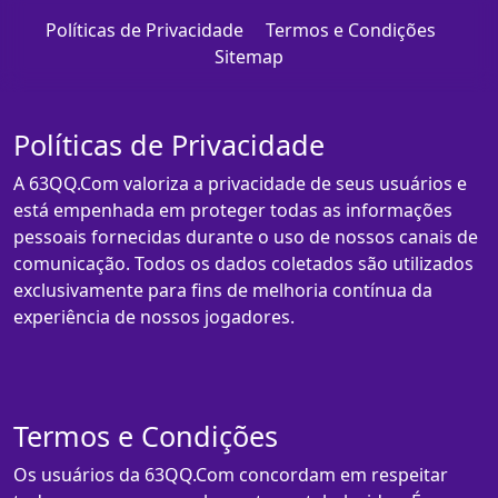
Políticas de Privacidade
Termos e Condições
Sitemap
Políticas de Privacidade
A 63QQ.Com valoriza a privacidade de seus usuários e
está empenhada em proteger todas as informações
pessoais fornecidas durante o uso de nossos canais de
comunicação. Todos os dados coletados são utilizados
exclusivamente para fins de melhoria contínua da
experiência de nossos jogadores.
Termos e Condições
Os usuários da 63QQ.Com concordam em respeitar