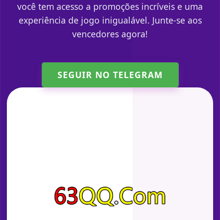
você tem acesso a promoções incríveis e uma
experiência de jogo inigualável. Junte-se aos
vencedores agora!
SEGUIR NO TELEGRAM