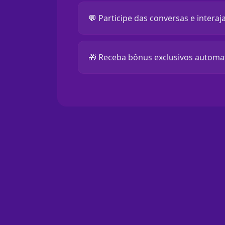
💬 Participe das conversas e interaj
🎁 Receba bônus exclusivos autom