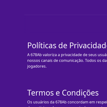
Políticas de Privacida
A 678Ab valoriza a privacidade de seus usu
nossos canais de comunicação. Todos os dad
jogadores.
Termos e Condições
Os usuários da 678Ab concordam em respeita