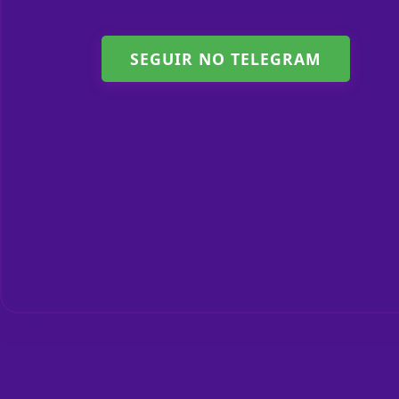
SEGUIR NO TELEGRAM