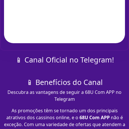
📱 Canal Oficial no Telegram!
📱 Benefícios do Canal
Descubra as vantagens de seguir a 68U Com APP no
Telegram
As promoções têm se tornado um dos principais
atrativos dos cassinos online, e o
68U Com APP
não é
exceção. Com uma variedade de ofertas que atendem a