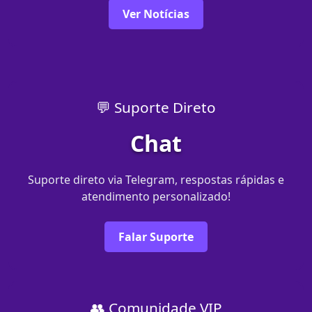
Ver Notícias
💬 Suporte Direto
Chat
Suporte direto via Telegram, respostas rápidas e
atendimento personalizado!
Falar Suporte
👥 Comunidade VIP