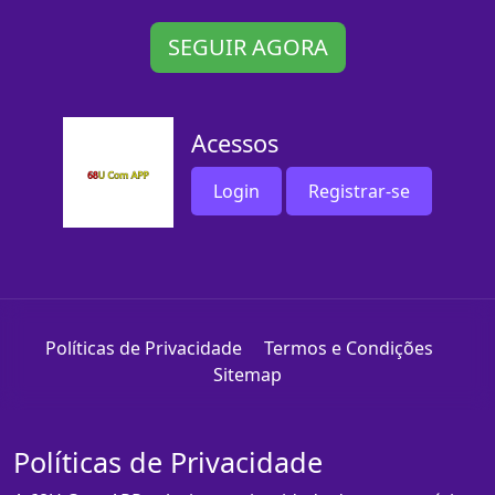
SEGUIR AGORA
Acessos
Login
Registrar-se
Políticas de Privacidade
Termos e Condições
Sitemap
Políticas de Privacidade