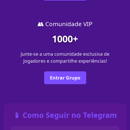
👥 Comunidade VIP
1000+
Junte-se a uma comunidade exclusiva de
jogadores e compartilhe experiências!
Entrar Grupo
📱 Como Seguir no Telegram