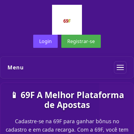
Login
Registrar-se
Menu
📱 69F A Melhor Plataforma
de Apostas
Cadastre-se na 69F para ganhar bônus no
cadastro e em cada recarga. Com a 69F, você tem