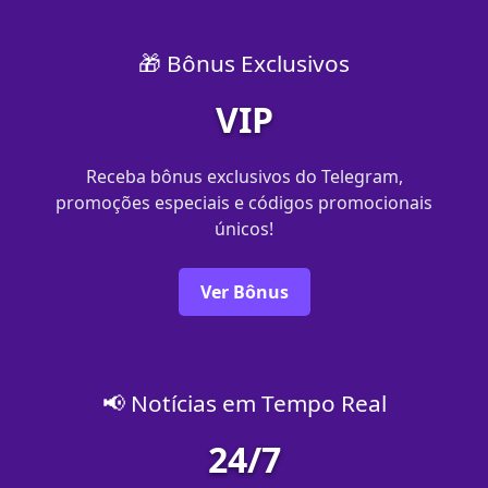
🎁 Bônus Exclusivos
VIP
Receba bônus exclusivos do Telegram,
promoções especiais e códigos promocionais
únicos!
Ver Bônus
📢 Notícias em Tempo Real
24/7