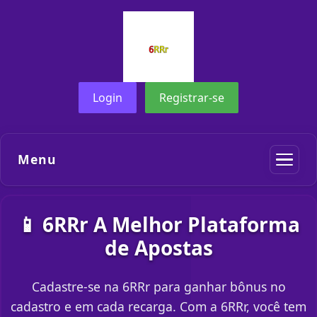
Login
Registrar-se
Menu
📱 6RRr A Melhor Plataforma
de Apostas
Cadastre-se na 6RRr para ganhar bônus no
cadastro e em cada recarga. Com a 6RRr, você tem