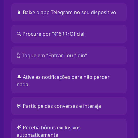
📱 Baixe o app Telegram no seu dispositivo
🔍 Procure por "@6RRrOficial"
👆 Toque em "Entrar" ou "Join"
🔔 Ative as notificações para não perder
nada
💬 Participe das conversas e interaja
🎁 Receba bônus exclusivos
automaticamente