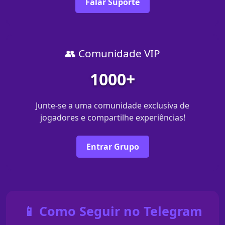
Falar Suporte
👥 Comunidade VIP
1000+
Junte-se a uma comunidade exclusiva de
jogadores e compartilhe experiências!
Entrar Grupo
📱 Como Seguir no Telegram