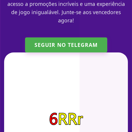
acesso a promoções incríveis e uma experiência
de jogo inigualável. Junte-se aos vencedores
agora!
SEGUIR NO TELEGRAM