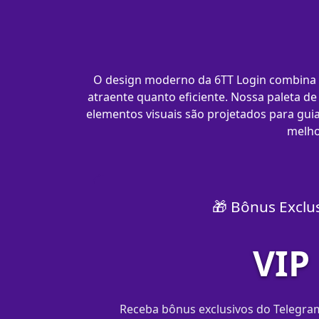
O design moderno da 6TT Login combina e
atraente quanto eficiente. Nossa paleta de
elementos visuais são projetados para gui
melho
🎁 Bônus Exclu
VIP
Receba bônus exclusivos do Telegra