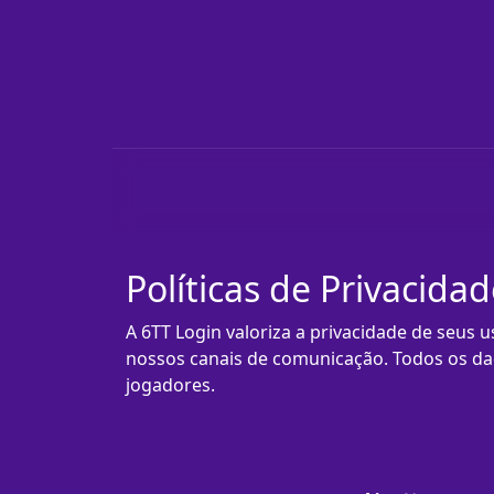
Políticas de Privacida
A 6TT Login valoriza a privacidade de seus
nossos canais de comunicação. Todos os dad
jogadores.