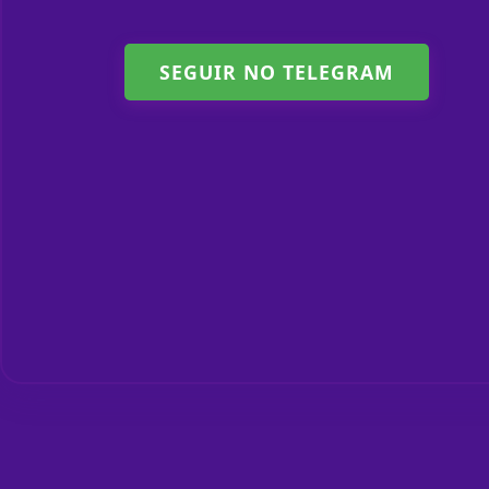
SEGUIR NO TELEGRAM