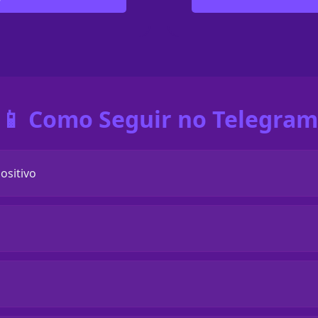
📱 Como Seguir no Telegram
ositivo