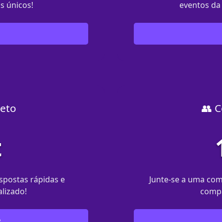
s únicos!
eventos da
reto
👥 
t
espostas rápidas e
Junte-se a uma com
lizado!
compa
e