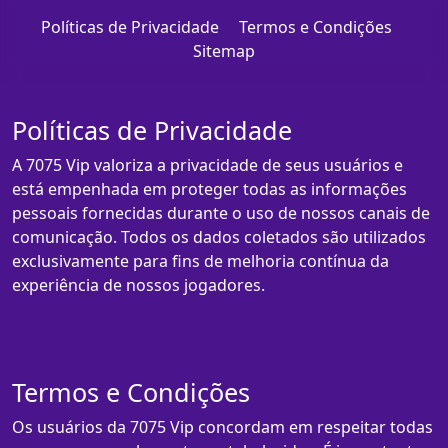
Políticas de Privacidade
Termos e Condições
Sitemap
Políticas de Privacidade
A 7075 Vip valoriza a privacidade de seus usuários e
está empenhada em proteger todas as informações
pessoais fornecidas durante o uso de nossos canais de
comunicação. Todos os dados coletados são utilizados
exclusivamente para fins de melhoria contínua da
experiência de nossos jogadores.
Termos e Condições
Os usuários da 7075 Vip concordam em respeitar todas