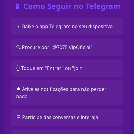
📱 Como Seguir no Telegram
📱 Baixe o app Telegram no seu dispositivo
🔍 Procure por "@7075 VipOficial"
👆 Toque em "Entrar" ou "Join"
🔔 Ative as notificações para não perder
nada
💬 Participe das conversas e interaja