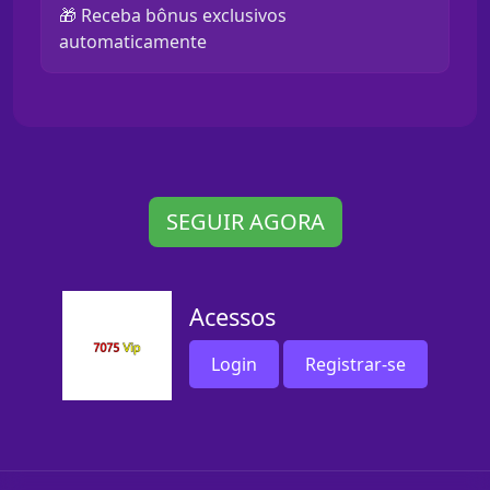
🎁 Receba bônus exclusivos
automaticamente
SEGUIR AGORA
Acessos
Login
Registrar-se