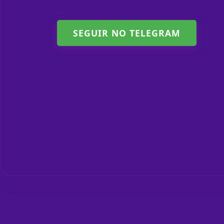
SEGUIR NO TELEGRAM