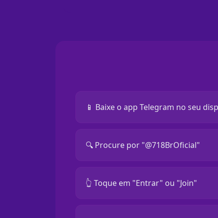
📱 Baixe o app Telegram no seu disp
🔍 Procure por "@718BrOficial"
👆 Toque em "Entrar" ou "Join"