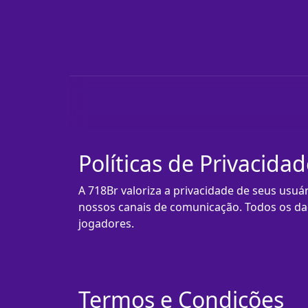
Políticas de Privacida
A 718Br valoriza a privacidade de seus usu
nossos canais de comunicação. Todos os dad
jogadores.
Termos e Condições