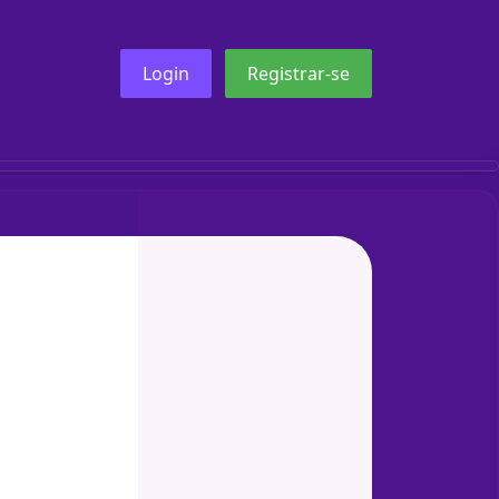
Login
Registrar-se