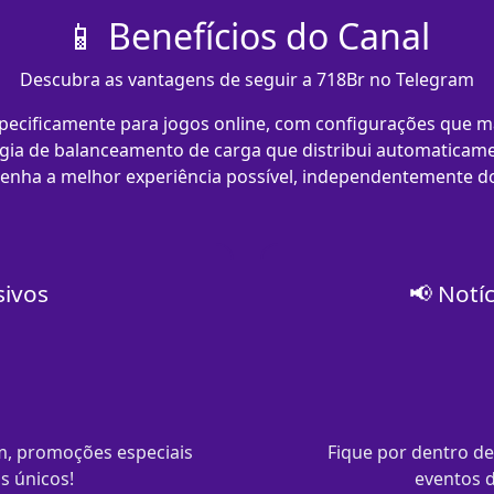
📱 Benefícios do Canal
Descubra as vantagens de seguir a 718Br no Telegram
specificamente para jogos online, com configurações que 
ogia de balanceamento de carga que distribui automaticamen
enha a melhor experiência possível, independentemente d
sivos
📢 Notí
m, promoções especiais
Fique por dentro d
s únicos!
eventos 