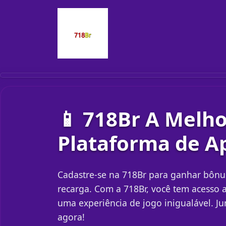
📱 718Br A Melh
Plataforma de A
Cadastre-se na 718Br para ganhar bônu
recarga. Com a 718Br, você tem acesso a
uma experiência de jogo inigualável. J
agora!