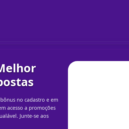
Melhor
postas
 bônus no cadastro e em
tem acesso a promoções
ualável. Junte-se aos