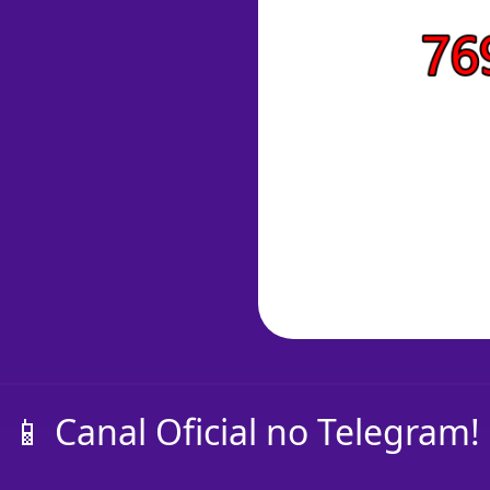
📱 Canal Oficial no Telegram!