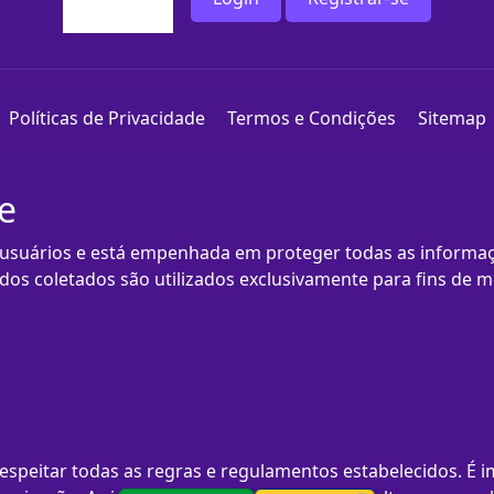
Políticas de Privacidade
Termos e Condições
Sitemap
de
s usuários e está empenhada em proteger todas as informaç
os coletados são utilizados exclusivamente para fins de m
peitar todas as regras e regulamentos estabelecidos. É i