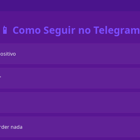
📱 Como Seguir no Telegram
ositivo
"
erder nada