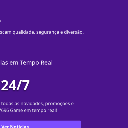
m
uscam qualidade, segurança e diversão.
cias em Tempo Real
24/7
e todas as novidades, promoções e
7696 Game em tempo real!
Ver Notícias