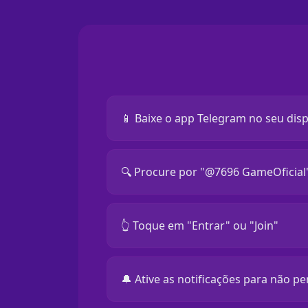
📱 Baixe o app Telegram no seu disp
🔍 Procure por "@7696 GameOficial
👆 Toque em "Entrar" ou "Join"
🔔 Ative as notificações para não p