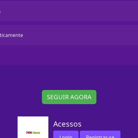
a
aticamente
SEGUIR AGORA
Acessos
Login
Registrar-se