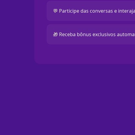
💬 Participe das conversas e interaj
🎁 Receba bônus exclusivos autom