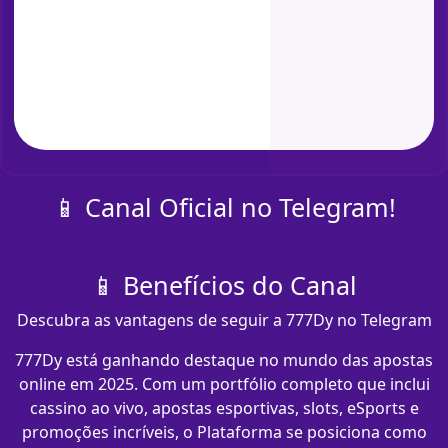
📱 Canal Oficial no Telegram!
📱 Benefícios do Canal
Descubra as vantagens de seguir a 777Dy no Telegram
777Dy está ganhando destaque no mundo das apostas
online em 2025. Com um portfólio completo que inclui
cassino ao vivo, apostas esportivas, slots, eSports e
promoções incríveis, o Plataforma se posiciona como