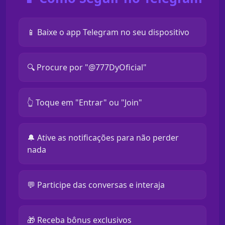
📱 Baixe o app Telegram no seu dispositivo
🔍 Procure por "@777DyOficial"
👆 Toque em "Entrar" ou "Join"
🔔 Ative as notificações para não perder
nada
💬 Participe das conversas e interaja
🎁 Receba bônus exclusivos