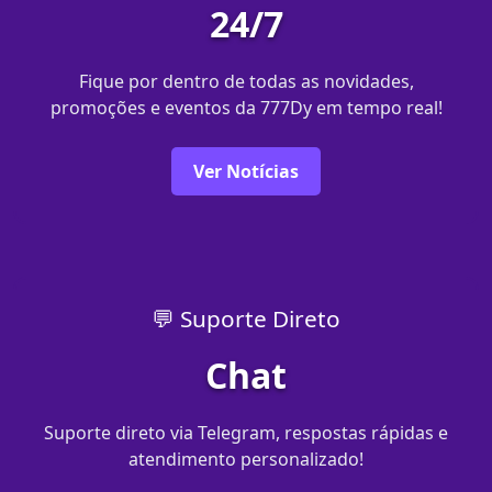
24/7
Fique por dentro de todas as novidades,
promoções e eventos da 777Dy em tempo real!
Ver Notícias
💬 Suporte Direto
Chat
Suporte direto via Telegram, respostas rápidas e
atendimento personalizado!