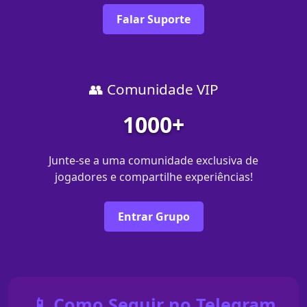
Falar Suporte
👥 Comunidade VIP
1000+
Junte-se a uma comunidade exclusiva de
jogadores e compartilhe experiências!
Entrar Grupo
📱 Como Seguir no Telegram