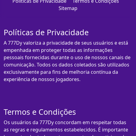
Políticas de Privacidade
Termos e Condições
Sitemap
Políticas de Privacidade
A 777Dy valoriza a privacidade de seus usuários e está
empenhada em proteger todas as informações
pessoais fornecidas durante o uso de nossos canais de
comunicação. Todos os dados coletados são utilizados
exclusivamente para fins de melhoria contínua da
experiência de nossos jogadores.
Termos e Condições
Os usuários da 777Dy concordam em respeitar todas
as regras e regulamentos estabelecidos. É importante