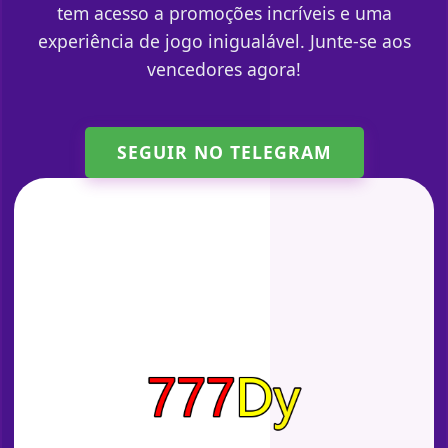
tem acesso a promoções incríveis e uma
experiência de jogo inigualável. Junte-se aos
vencedores agora!
SEGUIR NO TELEGRAM