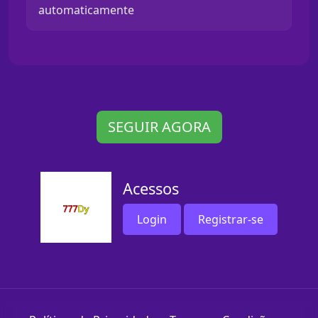
automaticamente
SEGUIR AGORA
Acessos
Login
Registrar-se