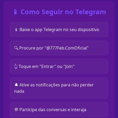
📱 Como Seguir no Telegram
📱 Baixe o app Telegram no seu dispositivo
🔍 Procure por "@777Feb.ComOficial"
👆 Toque em "Entrar" ou "Join"
🔔 Ative as notificações para não perder
nada
💬 Participe das conversas e interaja