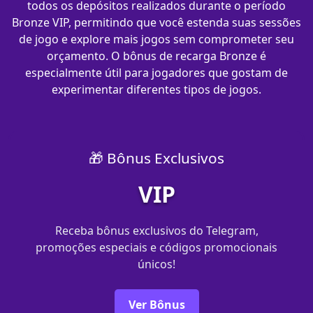
todos os depósitos realizados durante o período
Bronze VIP, permitindo que você estenda suas sessões
de jogo e explore mais jogos sem comprometer seu
orçamento. O bônus de recarga Bronze é
especialmente útil para jogadores que gostam de
experimentar diferentes tipos de jogos.
🎁 Bônus Exclusivos
VIP
Receba bônus exclusivos do Telegram,
promoções especiais e códigos promocionais
únicos!
Ver Bônus