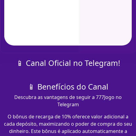
📱 Canal Oficial no Telegram!
📱 Benefícios do Canal
Descubra as vantagens de seguir a 777Jogo no
Telegram
O bônus de recarga de 10% oferece valor adicional a
cada depósito, maximizando o poder de compra do seu
dinheiro. Este bônus é aplicado automaticamente a