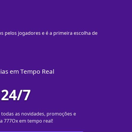
 pelos jogadores e é a primeira escolha de
cias em Tempo Real
24/7
e todas as novidades, promoções e
a 777Ox em tempo real!