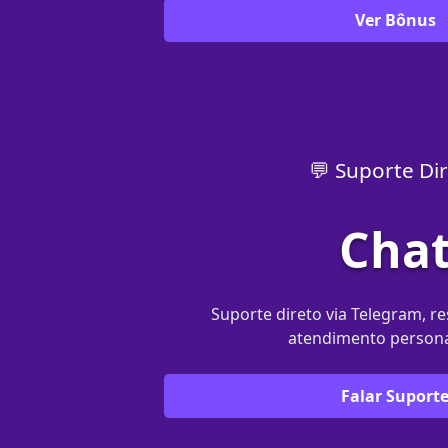
Ver Bônus
💬 Suporte Di
Cha
Suporte direto via Telegram, r
atendimento persona
Falar Suport