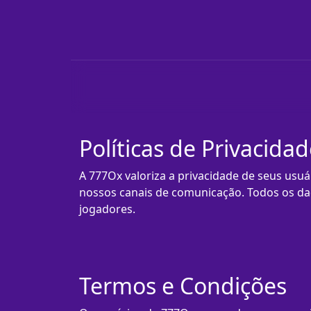
Políticas de Privacida
A 777Ox valoriza a privacidade de seus usu
nossos canais de comunicação. Todos os dad
jogadores.
Termos e Condições