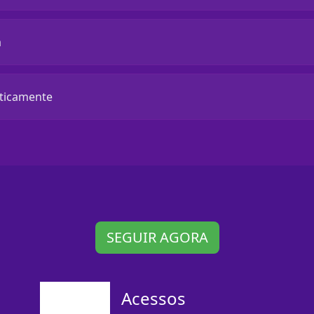
a
aticamente
SEGUIR AGORA
Acessos