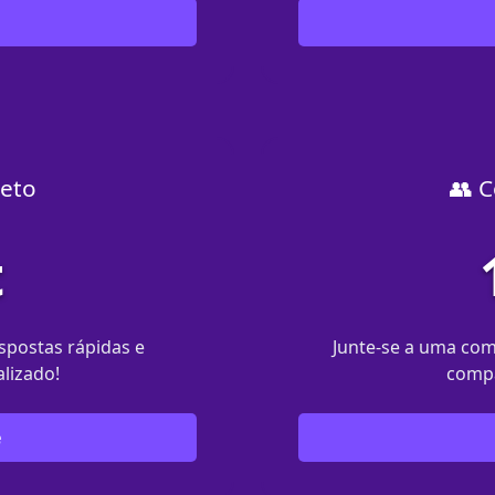
reto
👥 
t
espostas rápidas e
Junte-se a uma com
lizado!
compa
e