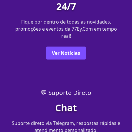
24/7
Fique por dentro de todas as novidades,
promoções e eventos da 77Ey.Com em tempo
real!
Ver Notícias
💬 Suporte Direto
Chat
Suporte direto via Telegram, respostas rápidas e
atendimento personalizado!