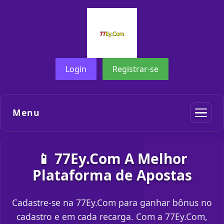
Login
Registrar-se
Menu
📱 77Ey.Com A Melhor
Plataforma de Apostas
Cadastre-se na 77Ey.Com para ganhar bônus no
cadastro e em cada recarga. Com a 77Ey.Com,