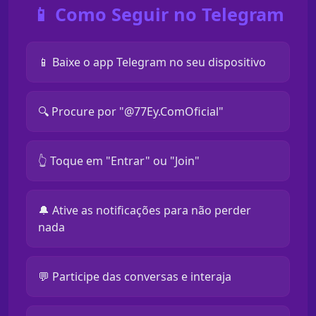
📱 Como Seguir no Telegram
📱 Baixe o app Telegram no seu dispositivo
🔍 Procure por "@77Ey.ComOficial"
👆 Toque em "Entrar" ou "Join"
🔔 Ative as notificações para não perder
nada
💬 Participe das conversas e interaja