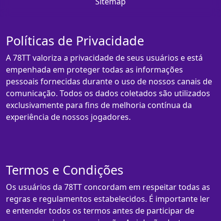
Sitemap
Políticas de Privacidade
A 78TT valoriza a privacidade de seus usuários e está
empenhada em proteger todas as informações
pessoais fornecidas durante o uso de nossos canais de
comunicação. Todos os dados coletados são utilizados
exclusivamente para fins de melhoria contínua da
experiência de nossos jogadores.
Termos e Condições
Os usuários da 78TT concordam em respeitar todas as
regras e regulamentos estabelecidos. É importante ler
e entender todos os termos antes de participar de