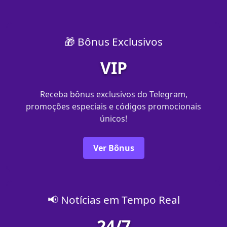
🎁 Bônus Exclusivos
VIP
Receba bônus exclusivos do Telegram,
promoções especiais e códigos promocionais
únicos!
Ver Bônus
📢 Notícias em Tempo Real
24/7